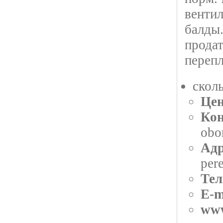
венти
балды.
продат
перепл
скол
Цен
Кон
obo
Адр
per
Тел
E-m
ww