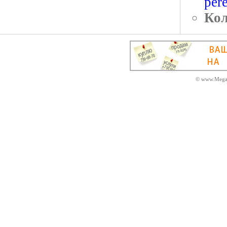
per
Кол
© www.MegaD