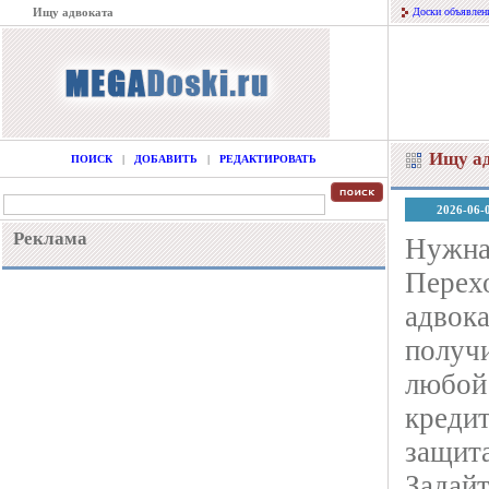
Ищу адвоката
Доски объявлен
Ищу а
ПОИСК
|
ДОБАВИТЬ
|
РЕДАКТИРОВАТЬ
2026-06-
Реклама
Нужна
Перехо
адвока
получ
любой 
креди
защита
Задайт