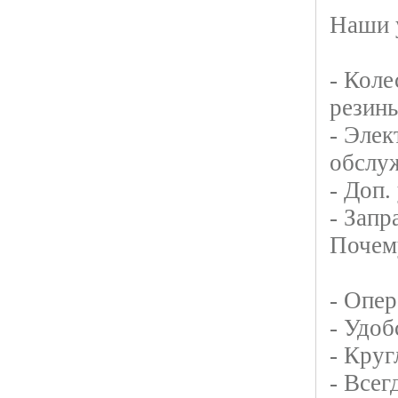
Наши 
- Коле
резины
- Элек
обслу
- Доп.
- Запр
Почему
- Опер
- Удоб
- Круг
- Всег