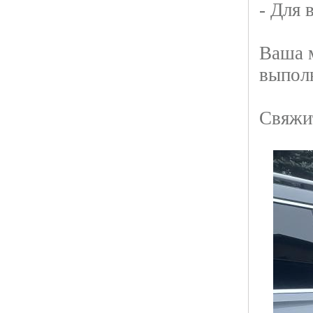
- Для 
Ваша 
выполн
Свяжит