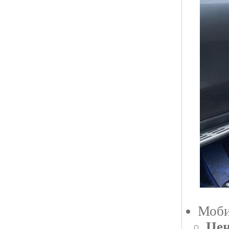
Моби
Цен