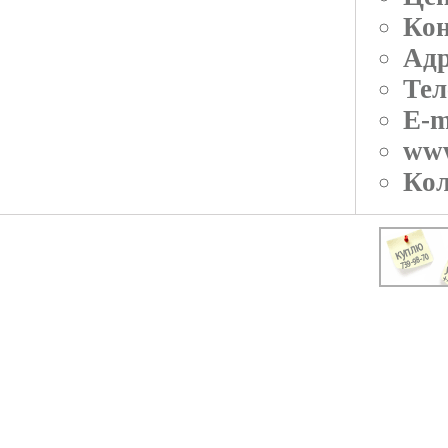
Кон
Адр
Тел
E-m
ww
Кол