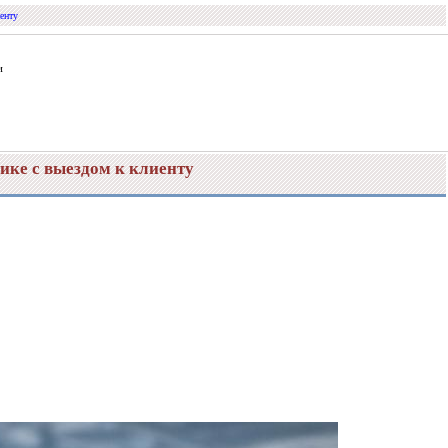
иенту
и
ике с выездом к клиенту