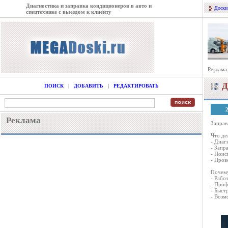
Диагностика и заправка кондиционеров в авто и
Доски
спецтехнике с выездом к клиенту
Реклама
Д
ПОИСК
|
ДОБАВИТЬ
|
РЕДАКТИРОВАТЬ
Реклама
Заправ
Что де
- Диаг
- Запр
- Поис
- Пров
Почему
- Рабо
- Проф
- Быст
- Возм