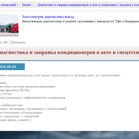
 объявлений
»
Бизнес
»
Диагностика и заправка кондиционеров в авто и спецтехнике с выездом к кл
Автоэлектрик диагностика выезд
Автоэлектрик диагностика и ремонт грузовиков с выездом по Уфе и башкири
 в .RU
|
Добавить
иагностика и заправка кондиционеров в авто и спецтехн
2026-08-04
ляем кондиционеры во всех видах транспорта от легковых авто до спецтехники!
лаем:
ностика системы кондиционирования
авка фреоном R134a
к утечек
ерка давления и эффективности охлаждения
 выбирают нас:
таем с легковыми, грузовыми и спецтехникой
ессиональное оборудование
ро, аккуратно, с гарантией
ожен выезд к клиенту