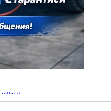
i_spetstehnike_21