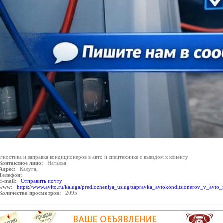
гностика и заправка кондиционеров в авто и спецтехнике с выездом к клиенту
Контактное лицо:
Наталья
Адрес:
Калуга,
Телефон:
E-mail:
Отправить почту
www:
https://www.avito.ru/kaluga/predlozheniya_uslug/zapravka_avtokonditsionerov_v_avto_
Количество просмотров:
2095